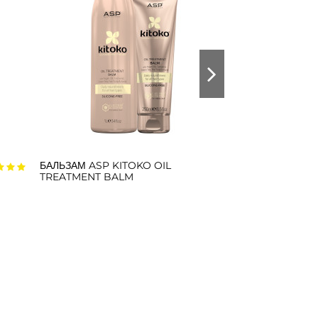
БАЛЬЗАМ ASP KITOKO OIL
ШАМПУНЬ ASP K
TREATMENT BALM
HYDRO REVIVE
CLEANSER