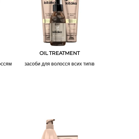
OIL TREATMENT
оссям
засоби для волосся всих тип
в
і