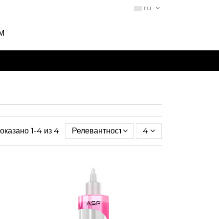
ru
М
оказано 1-4 из 4
Релевантность
4