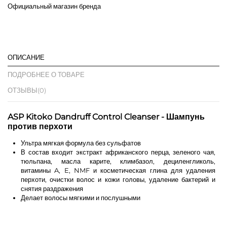
Официальный магазин бренда
ОПИСАНИЕ
ПОДРОБНЕЕ О ТОВАРЕ
ОТЗЫВЫ
(0)
ASP Kitoko Dandruff Control Cleanser - Шампунь
против перхоти
Ультра мягкая формула без сульфатов
В состав входит экстракт африканского перца, зеленого чая,
тюльпана, масла карите, климбазол, дециленгликоль,
витамины A, E, NMF и косметическая глина для удаления
перхоти, очистки волос и кожи головы, удаление бактерий и
снятия раздражения
Делает волосы мягкими и послушными