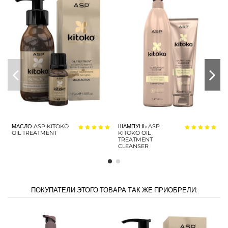
МАСЛО ASP KITOKO
ШАМПУНЬ ASP
М
OIL TREATMENT
KITOKO OIL
TREATMENT
CLEANSER
ПОКУПАТЕЛИ ЭТОГО ТОВАРА ТАК ЖЕ ПРИОБРЕЛИ: